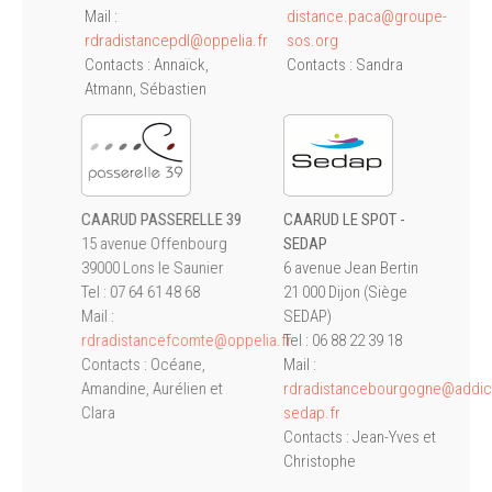
Mail :
distance.paca@groupe-
rdradistancepdl@oppelia.fr
sos.org
Contacts : Annaïck,
Contacts : Sandra
Atmann, Sébastien
CAARUD PASSERELLE 39
CAARUD LE SPOT -
15 avenue Offenbourg
SEDAP
39000 Lons le Saunier
6 avenue Jean Bertin
Tel : 07 64 61 48 68
21 000 Dijon (Siège
Mail :
SEDAP)
rdradistancefcomte@oppelia.fr
Tel : 06 88 22 39 18
Contacts : Océane,
Mail :
Amandine, Aurélien et
rdradistancebourgogne@addic
Clara
sedap.fr
Contacts : Jean-Yves et
Christophe