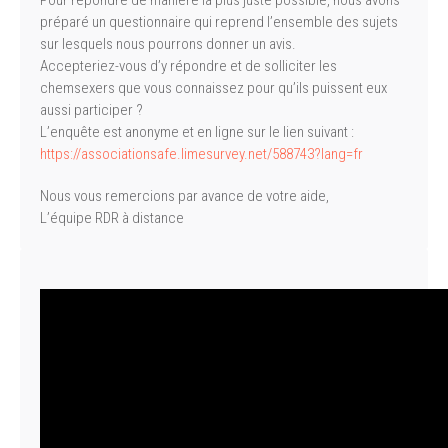
Pour répondre de manière la plus juste possible, nous avons
préparé un questionnaire qui reprend l’ensemble des sujets
sur lesquels nous pourrons donner un avis.
Accepteriez-vous d’y répondre et de solliciter les
chemsexers que vous connaissez pour qu’ils puissent eux
aussi participer ?
L’enquête est anonyme et en ligne sur le lien suivant :
https://associationsafe.limesurvey.net/588743?lang=fr
Nous vous remercions par avance de votre aide,
L’équipe RDR à distance