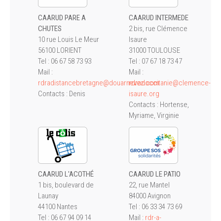
CAARUD PARE A
CAARUD INTERMEDE
CHUTES
2 bis, rue Clémence
10 rue Louis Le Meur
Isaure
56100 LORIENT
31000 TOULOUSE
Tel : 06 67 58 73 93
Tel : 07 67 18 73 47
Mail :
Mail :
rdradistancebretagne@douarnevez.com
rdradoccitanie@clemence-
Contacts : Denis
isaure.org
Contacts : Hortense,
Myriame, Virginie
CAARUD L'ACOTHÉ
CAARUD LE PATIO
1 bis, boulevard de
22, rue Mantel
Launay
84000 Avignon
44100 Nantes
Tel : 06 33 34 73 69
Tel :
06 67 94 09 14
Mail :
rdr-a-