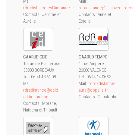
Mail :
Mail :
rdradistance.est@orange.fr
rdradistance@lasauvegardedun
Contacts : Jérôme et
Contacts : Anne et
Aurélie
Estelle
CAARUD CEID
CAARUD TEMPO
16 rue de Planterose
4, rue Ampère
33800 BORDEAUX
26000 VALENCE
Tel : 06 74 43 61 08
Tel : 06 44 14 06 93
Mail :
Mail :
rdrdadistance-
rdradistance@ceid-
aura@oppelia.fr
addiction.com
Contacts : Christophe
Contacts : Morane,
Natacha et Thibault