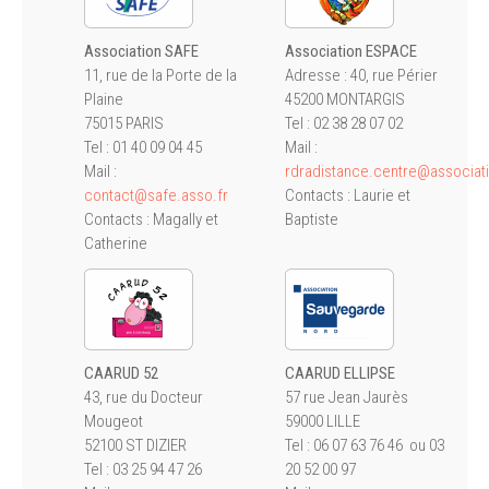
Association SAFE
Association ESPACE
11, rue de la Porte de la
Adresse : 40, rue Périer
Plaine
45200 MONTARGIS
75015 PARIS
Tel : 02 38 28 07 02
Tel : 01 40 09 04 45
Mail :
Mail :
rdradistance.centre@associat
contact@safe.asso.fr
Contacts : Laurie et
Contacts : Magally et
Baptiste
Catherine
CAARUD 52
CAARUD ELLIPSE
43, rue du Docteur
57 rue Jean Jaurès
Mougeot
59000 LILLE
52100 ST DIZIER
Tel : 06 07 63 76 46 ou 03
Tel : 03 25 94 47 26
20 52 00 97