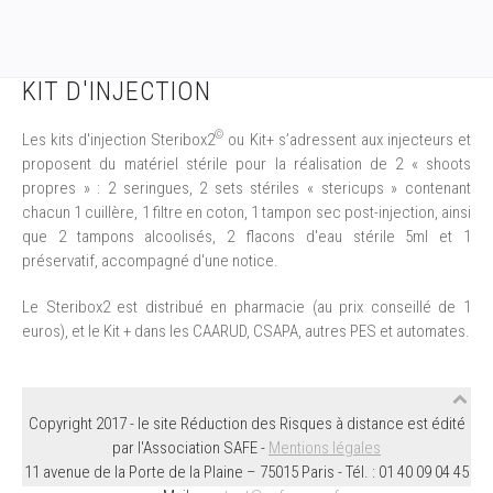
KIT D'INJECTION
©
Les kits d'injection Steribox2
ou Kit+ s’adressent aux injecteurs et
proposent du matériel stérile pour la réalisation de 2 « shoots
propres » : 2 seringues, 2 sets stériles « stericups » contenant
chacun 1 cuillère, 1 filtre en coton, 1 tampon sec post-injection, ainsi
que 2 tampons alcoolisés, 2 flacons d'eau stérile 5ml et 1
préservatif, accompagné d'une notice.
Le Steribox2 est distribué en pharmacie (au prix conseillé de 1
euros), et le Kit + dans les CAARUD, CSAPA, autres PES et automates.
Copyright 2017 - le site Réduction des Risques à distance est édité
par l'Association SAFE -
Mentions légales
11 avenue de la Porte de la Plaine – 75015 Paris - Tél. : 01 40 09 04 45